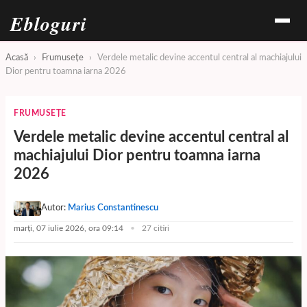
Ebloguri
Acasă
›
Frumusețe
›
Verdele metalic devine accentul central al machiajului
Dior pentru toamna iarna 2026
FRUMUSEȚE
Verdele metalic devine accentul central al
machiajului Dior pentru toamna iarna
2026
Autor:
Marius Constantinescu
marți, 07 iulie 2026, ora 09:14
27 citiri