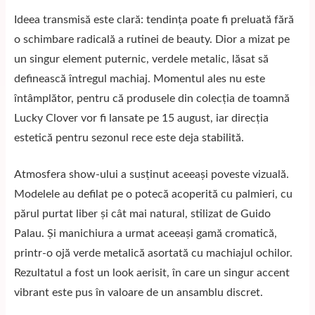
Ideea transmisă este clară: tendința poate fi preluată fără
o schimbare radicală a rutinei de beauty. Dior a mizat pe
un singur element puternic, verdele metalic, lăsat să
definească întregul machiaj. Momentul ales nu este
întâmplător, pentru că produsele din colecția de toamnă
Lucky Clover vor fi lansate pe 15 august, iar direcția
estetică pentru sezonul rece este deja stabilită.
Atmosfera show-ului a susținut aceeași poveste vizuală.
Modelele au defilat pe o potecă acoperită cu palmieri, cu
părul purtat liber și cât mai natural, stilizat de Guido
Palau. Și manichiura a urmat aceeași gamă cromatică,
printr-o ojă verde metalică asortată cu machiajul ochilor.
Rezultatul a fost un look aerisit, în care un singur accent
vibrant este pus în valoare de un ansamblu discret.