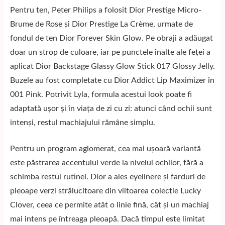
Pentru ten, Peter Philips a folosit Dior Prestige Micro-
Brume de Rose și Dior Prestige La Crème, urmate de
fondul de ten Dior Forever Skin Glow. Pe obraji a adăugat
doar un strop de culoare, iar pe punctele înalte ale feței a
aplicat Dior Backstage Glassy Glow Stick 017 Glossy Jelly.
Buzele au fost completate cu Dior Addict Lip Maximizer în
001 Pink. Potrivit
Lyla
, formula acestui look poate fi
adaptată ușor și în viața de zi cu zi: atunci când ochii sunt
intenși, restul machiajului rămâne simplu.
Pentru un program aglomerat, cea mai ușoară variantă
este păstrarea accentului verde la nivelul ochilor, fără a
schimba restul rutinei. Dior a ales eyelinere și farduri de
pleoape verzi strălucitoare din viitoarea colecție Lucky
Clover, ceea ce permite atât o linie fină, cât și un machiaj
mai intens pe întreaga pleoapă. Dacă timpul este limitat