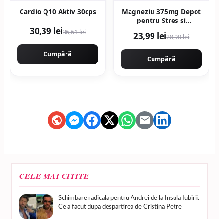
Cardio Q10 Aktiv 30cps
Magneziu 375mg Depot
pentru Stres si
Oboseala 30cpr
30,39 lei
36,61 lei
23,99 lei
28,90 lei
Cumpără
Cumpără
CELE MAI CITITE
Schimbare radicala pentru Andrei de la Insula Iubirii.
Ce a facut dupa despartirea de Cristina Petre