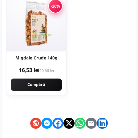
-20%
Migdale Crude 140g
16,53 lei
20,66 lei
Cumpără