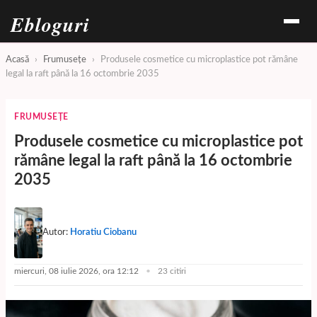
Ebloguri
Acasă
›
Frumusețe
›
Produsele cosmetice cu microplastice pot rămâne
legal la raft până la 16 octombrie 2035
FRUMUSEȚE
Produsele cosmetice cu microplastice pot
rămâne legal la raft până la 16 octombrie
2035
Autor:
Horatiu Ciobanu
miercuri, 08 iulie 2026, ora 12:12
23 citiri