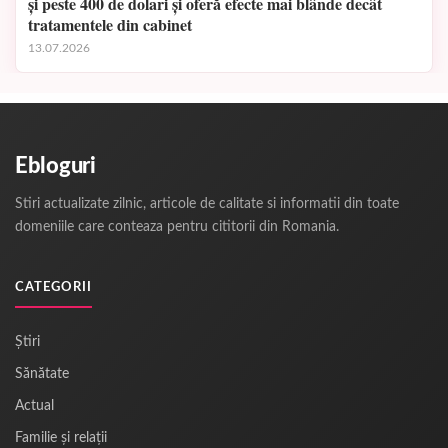
și peste 400 de dolari și oferă efecte mai blânde decât
tratamentele din cabinet
13.07.2026
Ebloguri
Stiri actualizate zilnic, articole de calitate si informatii din toate
domeniile care conteaza pentru cititorii din Romania.
CATEGORII
Știri
Sănătate
Actual
Familie și relații