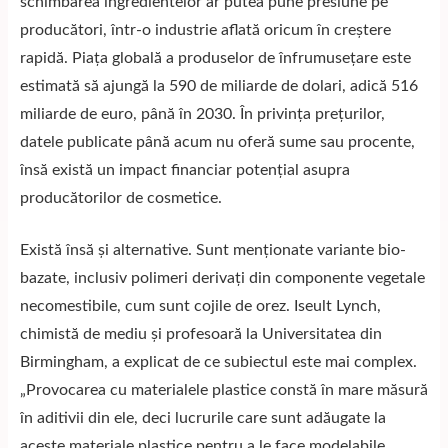
schimbarea ingredientelor ar putea pune presiune pe
producători, într-o industrie aflată oricum în creștere
rapidă. Piața globală a produselor de înfrumusețare este
estimată să ajungă la 590 de miliarde de dolari, adică 516
miliarde de euro, până în 2030. În privința prețurilor,
datele publicate până acum nu oferă sume sau procente,
însă există un impact financiar potențial asupra
producătorilor de cosmetice.
Există însă și alternative. Sunt menționate variante bio-
bazate, inclusiv polimeri derivați din componente vegetale
necomestibile, cum sunt cojile de orez. Iseult Lynch,
chimistă de mediu și profesoară la Universitatea din
Birmingham, a explicat de ce subiectul este mai complex.
„Provocarea cu materialele plastice constă în mare măsură
în aditivii din ele, deci lucrurile care sunt adăugate la
aceste materiale plastice pentru a le face modelabile,