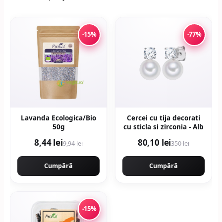
-15%
-77%
Lavanda Ecologica/Bio
Cercei cu tija decorati
50g
cu sticla si zirconia - Alb
8,44 lei
80,10 lei
9,94 lei
350 lei
Cumpără
Cumpără
-15%