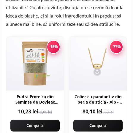
utilizabile.” Cu alte cuvinte, discuția nu se rezumă doar la
ideea de plastic, ci și la rolul ingredientului în produs: să
alunece mai bine, să uniformizeze sau să dea strălucire.
-15%
-77%
Pudra Proteica din
Colier cu pandantiv din
Seminte de Dovleac
perla de sticla - Alb -
Ecologica/Bio 150g
Alb/Auriu
10,23 lei
80,10 lei
12,05 lei
350 lei
Cumpără
Cumpără