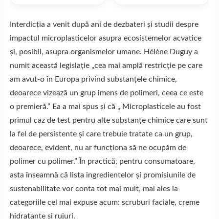
Interdicția a venit după ani de dezbateri și studii despre
impactul microplasticelor asupra ecosistemelor acvatice
și, posibil, asupra organismelor umane. Hélène Duguy a
numit această legislație „cea mai amplă restricție pe care
am avut-o în Europa privind substanțele chimice,
deoarece vizează un grup imens de polimeri, ceea ce este
o premieră.” Ea a mai spus și că „ Microplasticele au fost
primul caz de test pentru alte substanțe chimice care sunt
la fel de persistente și care trebuie tratate ca un grup,
deoarece, evident, nu ar funcționa să ne ocupăm de
polimer cu polimer.” În practică, pentru consumatoare,
asta înseamnă că lista ingredientelor și promisiunile de
sustenabilitate vor conta tot mai mult, mai ales la
categoriile cel mai expuse acum: scruburi faciale, creme
hidratante și rujuri.